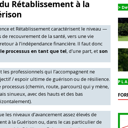
 du Rétablissement à la
> De
érison
ience et Rétablissement caractérisent le niveau —
de recouvrement de la santé, vers une vie
tour à l’indépendance financière. Il faut donc
:
le processus en tant que tel
, d’une part, et
son
et les professionnels qui l’accompagnent ne
jectif / espoir ultime de guérison ou de résilience.
PLA
 le processus (chemin, route, parcours) qui y mène,
mais sinueux, avec des hauts et des bas
FOR
izontalement).
ue les niveaux d’avancement assez élevés de
t à la Guérison ou, dans le cas particulier de