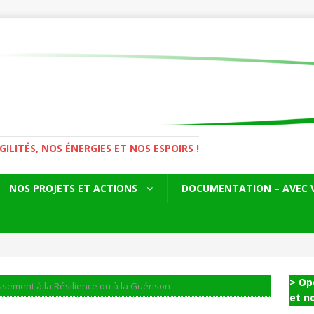
LITÉS, NOS ÉNERGIES ET NOS ESPOIRS !
NOS PROJETS ET ACTIONS
DOCUMENTATION – AVEC 
> Op
ssement à la Résilience ou à la Guérison
et n