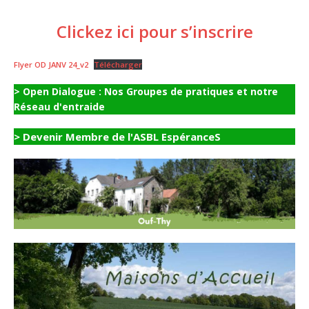
Clickez ici pour s’inscrire
Flyer OD JANV 24_v2
Télécharger
> Open Dialogue : Nos Groupes de pratiques et notre
Réseau d'entraide
> Devenir Membre de l'ASBL EspéranceS