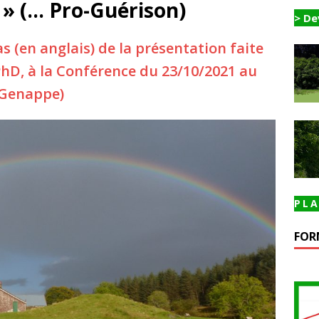
 » (… Pro-Guérison)
> De
as (en anglais) de la présentation faite
 PhD, à la Conférence du 23/10/2021 au
(Genappe)
PLA
FOR