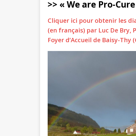
>> « We are Pro-Cure
Cliquer ici pour obtenir les di
(en français) par Luc De Bry,
Foyer d’Accueil de Baisy-Thy 