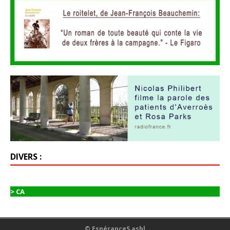
DIVERS :
> CA
© EspéranceS asbl